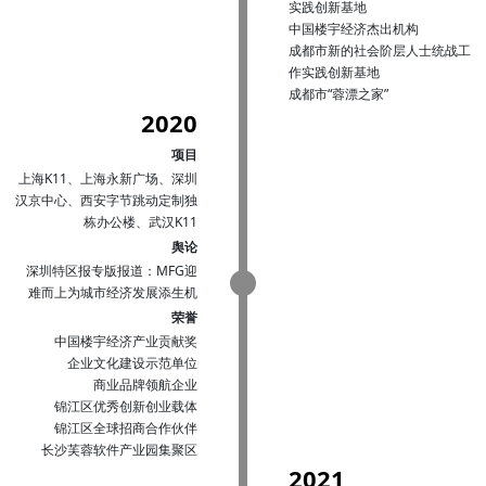
实践创新基地
中国楼宇经济杰出机构
成都市新的社会阶层人士统战工
作实践创新基地
成都市“蓉漂之家”
2020
项目
上海K11、上海永新广场、深圳
汉京中心、西安字节跳动定制独
栋办公楼、武汉K11
舆论
深圳特区报专版报道：MFG迎
难而上为城市经济发展添生机
荣誉
中国楼宇经济产业贡献奖
企业文化建设示范单位
商业品牌领航企业
锦江区优秀创新创业载体
锦江区全球招商合作伙伴
长沙芙蓉软件产业园集聚区
2021