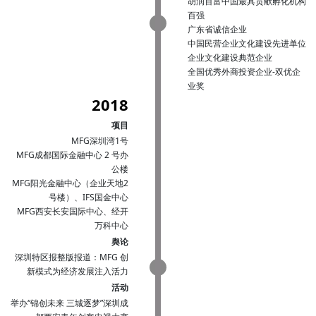
胡润百富中国最具贡献孵化机构
百强
广东省诚信企业
中国民营企业文化建设先进单位
企业文化建设典范企业
全国优秀外商投资企业-双优企
业奖
2018
项目
MFG深圳湾1号
MFG成都国际金融中心 2 号办
公楼
MFG阳光金融中心（企业天地2
号楼）、IFS国金中心
MFG西安长安国际中心、经开
万科中心
舆论
深圳特区报整版报道：MFG 创
新模式为经济发展注入活力
活动
举办“锦创未来 三城逐梦”深圳成