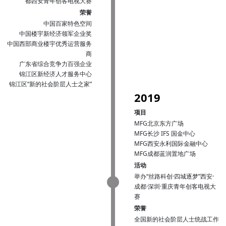
都西安青年创客电视大赛
荣誉
中国百家特色空间
中国楼宇新经济领军企业奖
中国西部商业楼宇优秀运营服务
商
广东省综合竞争力百强企业
锦江区新经济人才服务中心
锦江区“新的社会阶层人士之家”
2019
项目
MFG北京东方广场
MFG长沙 IFS 国金中心
MFG西安永利国际金融中心
MFG成都蓝润置地广场
活动
举办“丝路科创·四城逐梦”西安·
成都·深圳·重庆青年创客电视大
赛
荣誉
全国新的社会阶层人士统战工作