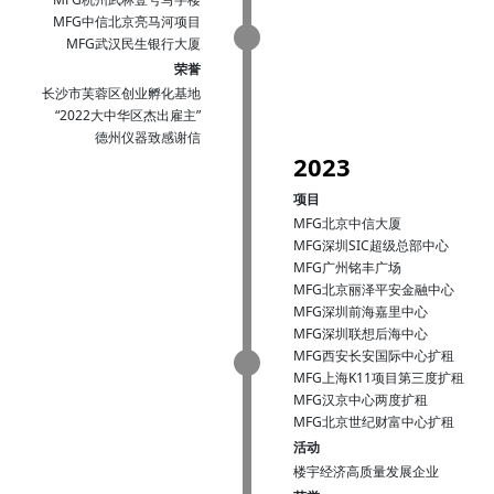
MFG中信北京亮马河项目
MFG武汉民生银行大厦
荣誉
长沙市芙蓉区创业孵化基地
“2022大中华区杰出雇主”
德州仪器致感谢信
2023
项目
MFG北京中信大厦
MFG深圳SIC超级总部中心
MFG广州铭丰广场
MFG北京丽泽平安金融中心
MFG深圳前海嘉里中心
MFG深圳联想后海中心
MFG西安长安国际中心扩租
MFG上海K11项目第三度扩租
MFG汉京中心两度扩租
MFG北京世纪财富中心扩租
活动
楼宇经济高质量发展企业