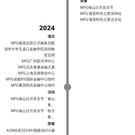
荣誉
MFG海山日月音乐节
MFG·搜亚时尚之夜深圳站
MFG·搜亚时尚之夜北京站
2024
项目
MFG集团总部正式焕新启航
清华大学五道口金融学院深圳教
室启用
MFG广州星河湾中心
MFG北京泰康金融大厦
MFG上海滨港商业中心
MFG成都IFS国际金融中心续约
MFG重庆阳光金融中心续约
活动
MFG海山日月音乐节「春山
集」
MFG海山日月音乐节「秋月
集」
荣誉
AON怡安2024中国最佳ESG雇