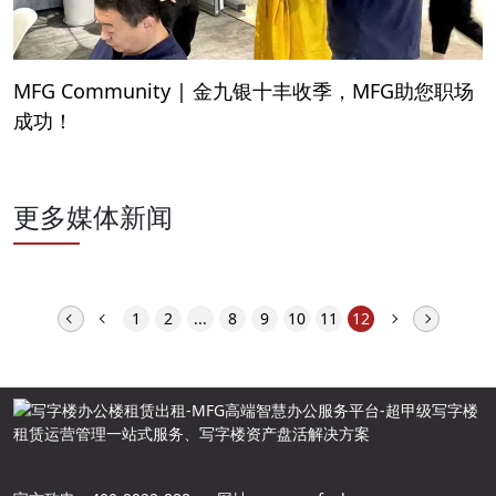
MFG Community | 金九银十丰收季，MFG助您职场
成功！
更多媒体新闻
1
2
...
8
9
10
11
12